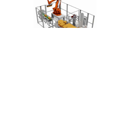
ROBOT PALETTIERER VPA-R
Flexibler 4-Achs-Roboter für verschiedene Palettier-
Anwendungen