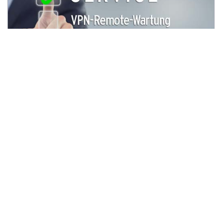
SERVICE INTERNATIONAL
Wir sind für Sie da! Vom Projektmanagement bis zur
Installation, von der Schulung bis zur
Inbetriebnahme. Von Anfang an, für Ihren Erfolg.
Alle systemrelevanten Ersatzteile sind jederzeit
verfügbar und können auf schnellstmöglichem Wege
geliefert werden.
International sind unsere Servicemitarbeiter rund
um die Uhr für Sie erreichbar. Ihre Service-
Anforderungen erfüllen wir schnell und flexibel -